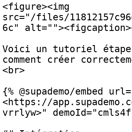
<figure><img 
src="/files/11812157c96
6c" alt=""><figcaption>
Voici un tutoriel étape
comment créer correctem
<br>

{% @supademo/embed url=
<https://app.supademo.c
vrrlyw>" demoId="cmls4f