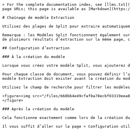
> For the complete documentation index, see [llms.txt](
page URLs; this page is available as [Markdown](https:/
# Chaînage de modèle Extraction

Utilisez des plages de Split pour extraire automatiquem
Remarque : les Modèles Split fonctionnent également sur
de plusieurs résultats d’extraction sur la même page, c
## Configuration d’extraction

### À la création du modèle

Lorsque vous créez votre modèle Split, vous ajouterez d
Pour chaque classe de document, vous pouvez définir l’u
modèle Extraction doit exister avant la création du mod
Utilisez le champ de recherche pour filtrer les modèles
<figure><img src="/files/668bb4e49cfaf0a78ecbf03319eea8
</figure>

### Après la création du modèle

Cela fonctionne exactement comme lors de la création du
Il vous suffit d’aller sur la page « Configuration util