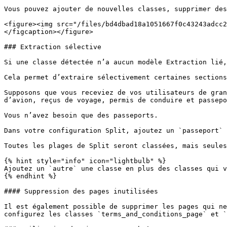
Vous pouvez ajouter de nouvelles classes, supprimer des
<figure><img src="/files/bd4dbad18a1051667f0c43243adcc2
</figcaption></figure>

### Extraction sélective

Si une classe détectée n’a aucun modèle Extraction lié,
Cela permet d’extraire sélectivement certaines sections
Supposons que vous receviez de vos utilisateurs de gran
d’avion, reçus de voyage, permis de conduire et passepo
Vous n’avez besoin que des passeports.

Dans votre configuration Split, ajoutez un `passeport` 
Toutes les plages de Split seront classées, mais seules
{% hint style="info" icon="lightbulb" %}

Ajoutez un `autre` une classe en plus des classes qui v
{% endhint %}

#### Suppression des pages inutilisées

Il est également possible de supprimer les pages qui ne
configurez les classes `terms_and_conditions_page` et `