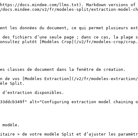
https://docs.mindee.com/llms.txt). Markdown versions of 
/docs.mindee.com/v2/fr/modeles-split/extraction-model-ch
ent les données du document, ce qui permet plusieurs ext
 des fichiers d’une seule page ; dans ce cas, la plage s
onsultez plutôt [Modèles Crop](/v2/fr/modeles-crop/crop.
es classes de document dans la fenêtre de création.

n de vos [Modèles Extraction](/v2/fr/modeles-extraction/
èle Split.

 d’extraction disponibles.

33ddcb349f" alt="Configuring extraction model chaining o
 modèle.

itaire » de votre modèle Split et d’ajuster les paramètr