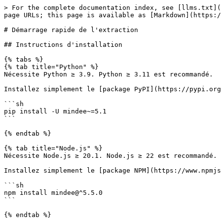
> For the complete documentation index, see [llms.txt](https://docs.mindee.com/llms.txt). Markdown versions of documentation pages are available by appending `.md` to page URLs; this page is available as [Markdown](https://docs.mindee.com/v2/fr/modeles-extraction/sdk-integration/quick-start.md).

# Démarrage rapide de l'extraction

## Instructions d'installation

{% tabs %}
{% tab title="Python" %}
Nécessite Python ≥ 3.9. Python ≥ 3.11 est recommandé.

Installez simplement le [package PyPI](https://pypi.org/project/mindee/) avec `pip`:

```sh
pip install -U mindee~=5.1
```

{% endtab %}

{% tab title="Node.js" %}
Nécessite Node.js ≥ 20.1. Node.js ≥ 22 est recommandé.

Installez simplement le [package NPM](https://www.npmjs.com/package/mindee):

```sh
npm install mindee@^5.5.0
```

{% endtab %}

{% tab title="PHP" %}
Nécessite PHP ≥ 8.1. PHP ≥ 8.3 est recommandé.

Installez simplement le [package Packagist](https://packagist.org/packages/mindee/mindee) avec [composer](https://getcomposer.org/):

```sh
php composer.phar require "mindee/mindee:>=3.0"
```

{% endtab %}

{% tab title="Ruby" %}
Nécessite Ruby ≥ 3.2.

Installez simplement le [gem](https://rubygems.org/gems/mindee) avec :

```shell
gem install mindee -v '~> 5.2'
```

{% endtab %}

{% tab title="Java" %}
Nécessite Java ≥ 11. Java ≥ 17 est recommandé.

ID de groupe : `com.mindee.sdk`\
ID d’artefact : `mindee-api-java`\
Version : `5.2.0` ou supérieur

Il existe plusieurs méthodes d'installation, Maven, Gradle, etc. :

[Détails de l'installation](https://central.sonatype.com/artifact/com.mindee.sdk/mindee-api-java)
{% endtab %}

{% tab title=".NET" %}
.NET ≥ 8.0 est recommandé.

Installez simplement le [package NuGet](https://www.nuget.org/packages/Mindee) avec `dotnet add`:

```sh
dotnet add package Mindee --version 4.4
```

{% endtab %}
{% endtabs %}

Vous ne voyez pas de prise en charge pour votre langage ou framework préféré ? [Faites une demande de fonctionnalité !](https://feedback.mindee.com/?b=682f69c9e2404756e7e68d1c)

## Envoyer un fichier et interroger les résultats

Prenez note de l'ID de votre modèle pour l'utiliser dans l'API.

Lorsque vous débutez, nous vous recommandons d'utiliser la méthode d'interrogation, qui sera la plus rapide (à moins que vous n'ayez déjà accès à un serveur Web public).

Voici des exemples de code de base, ils sont autonomes et peuvent être exécutés tels quels :

{% tabs %}
{% tab title="Python" %}
Nécessite Python ≥ 3.10. Python ≥ 3.12 est recommandé.\
Nécessite le [bibliothèque cliente Python Mindee](https://pypi.org/project/mindee/) version **5.1.1** ou supérieure.

{% code lineNumbers="true" %}

```python
from mindee import PathInput
from mindee.v2 import (
    Client,
    ExtractionParameters,
    ExtractionResponse,
)

input_path = "/path/to/the/file.ext"
api_key = "MY_API_KEY"
model_id = "MY_MODEL_ID"

# Initialiser un nouveau client
mindee_client = Client(api_key)

# Définir les paramètres Extraction
model_params = ExtractionParameters(
    # ID du modèle, requis.
    model_id=model_id,

    # Options : définissez `True` ou `False` pour remplacer les valeurs par défaut

    # Améliorez la précision de l'extraction grâce à la génération augmentée par récupération.
    rag=None,
    # Extraire le contenu textuel complet du document sous forme de chaînes.